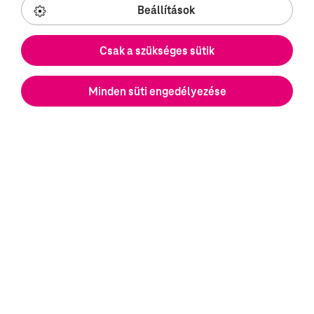
Beállítások
Solution Designer with
German Language
Csak a szükséges sütik
(REF5075G)
Budapest Debrecen Pécs Szeged
Minden süti engedélyezése
DevOps Engineer (REF5727Q)
Budapest Debrecen Pécs Szeged
Test Automation Engineer
(Playwright / Selenium /
Cypress) - German Speaking
(REF5606U)
Budapest Debrecen Pécs Szeged
GEO & Content Marketing
Specialist IoT - German &