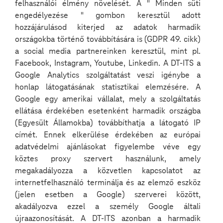
felhasználói élmény növelését. A " Minden süti
engedélyezése " gombon keresztül adott
hozzájárulásod kiterjed az adatok harmadik
országokba történő továbbítására is (GDPR 49. cikk)
Keresés
a social media partnereinken keresztül, mint pl.
Facebook, Instagram, Youtube, Linkedin. A DT-ITS a
Google Analytics szolgáltatást veszi igénybe a
Szakterület
honlap látogatásának statisztikai elemzésére. A
Google egy amerikai vállalat, mely a szolgáltatás
Szerződés típusa
ellátása érdekében esetenként harmadik országba
Telephely
(Egyesült Államokba) továbbíthatja a látogató IP
címét. Ennek elkerülése érdekében az európai
Nyelv
adatvédelmi ajánlásokat figyelembe véve egy
köztes proxy szervert használunk, amely
megakadályozza a közvetlen kapcsolatot az
131 nyitott pozíció
internetfelhasználó terminálja és az elemző eszköz
(jelen esetben a Google) szerverei között,
akadályozva ezzel a személy Google általi
Devops Engineer (REF5687R)
újraazonosítását. A DT-ITS azonban a harmadik