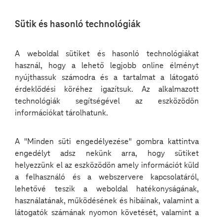
Nyelv
Sütik és hasonló technológiák
kiválasztása
A weboldal sütiket és hasonló technológiákat
használ, hogy a lehető legjobb online élményt
nyújthassuk számodra és a tartalmat a látogató
érdeklődési köréhez igazítsuk. Az alkalmazott
technológiák segítségével az eszközödön
információkat tárolhatunk.
A "Minden süti engedélyezése" gombra kattintva
engedélyt adsz nekünk arra, hogy sütiket
helyezzünk el az eszközödön amely információt küld
a felhasználó és a webszervere kapcsolatáról,
lehetővé teszik a weboldal hatékonyságának,
Nyitott pozíciók
használatának, működésének és hibáinak, valamint a
látogatók számának nyomon követését, valamint a