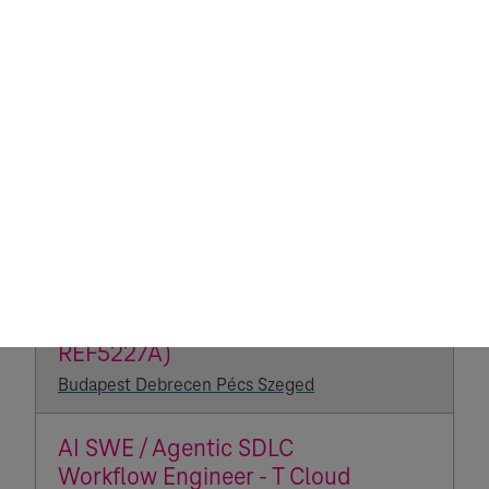
(REF5192J)
Budapest Debrecen Pécs Szeged
Solution Architect - angol
nyelvtudással, hálózati
megoldások: MPLS, SD-WAN
(REF5716B)
Debrecen Szeged Budapest
German and English
Speaking Portfolio Manager(
REF5227A)
Budapest Debrecen Pécs Szeged
AI SWE / Agentic SDLC
Workflow Engineer - T Cloud