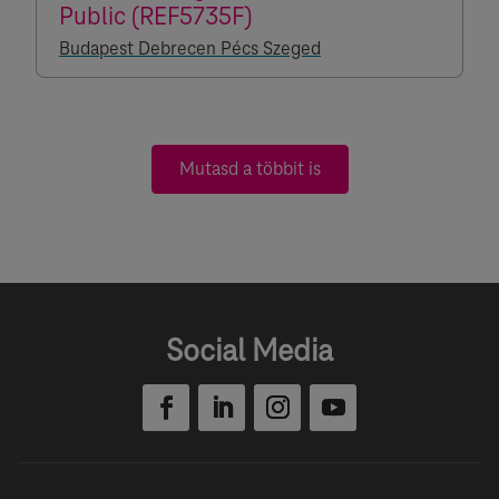
Public (REF5735F)
Budapest Debrecen Pécs Szeged
Mutasd a többit is
Social Media