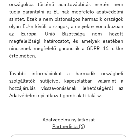
országokba történő adattovábbítás esetén nem
Budapest Debrecen Pécs Szeged
tudja garantálni az EU-nak megfelelő adatvédelmi
szintet. Ezek a nem biztonságos harmadik országok
Network Operator
olyan EU-n kívüli országok, amelyekre vonatkozóan
(REF5633N)
az Európai Unió Bizottsága nem hozott
Debrecen
megfelelőségi határozatot, és amelyek esetében
nincsenek megfelelő garanciák a GDPR 46. cikke
értelmében.
Senior iOS Engineer – Identity
& Security (REF5703H)
További információkat a harmadik országbeli
Budapest Debrecen Pécs Szeged
szolgáltatók sütijeivel kapcsolatban valamint a
hozzájárulás visszavonásának lehetőségéről az
Senior Developer - Backend
Adatvédelmi nyilatkozat gomb alatt találsz.
Budapest Pécs Debrecen
AI Engineer (REF5308Q)
Adatvédelmi nyilatkozat
Partnerlista (6)
Budapest Debrecen Pécs Szeged