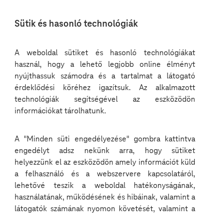
Nyelv
Sütik és hasonló technológiák
kiválasztása
A weboldal sütiket és hasonló technológiákat
használ, hogy a lehető legjobb online élményt
nyújthassuk számodra és a tartalmat a látogató
Mire jó a tuningolt
érdeklődési köréhez igazítsuk. Az alkalmazott
technológiák segítségével az eszközödön
LLM? – és miben
információkat tárolhatunk.
különbözik a „sima”
A "Minden süti engedélyezése" gombra kattintva
ChatGPT -től?
engedélyt adsz nekünk arra, hogy sütiket
helyezzünk el az eszközödön amely információt küld
2025 04 01
a felhasználó és a webszervere kapcsolatáról,
lehetővé teszik a weboldal hatékonyságának,
használatának, működésének és hibáinak, valamint a
látogatók számának nyomon követését, valamint a