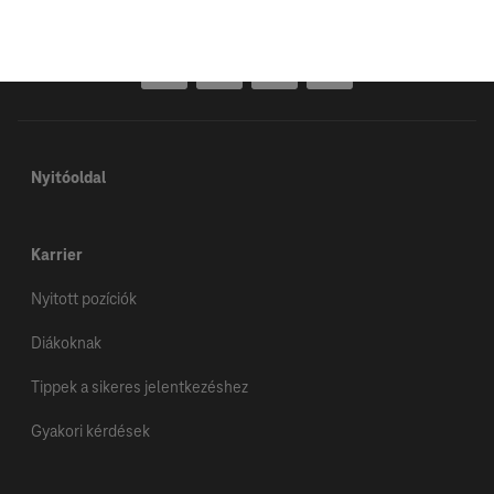
Social Media
Nyitóoldal
Karrier
Nyitott pozíciók
Diákoknak
Tippek a sikeres jelentkezéshez
Gyakori kérdések