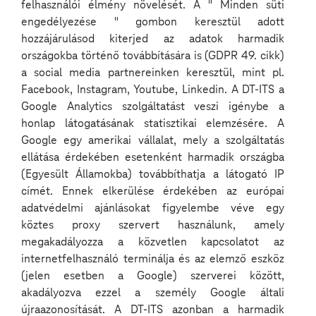
felhasználói élmény növelését. A " Minden süti
engedélyezése " gombon keresztül adott
hozzájárulásod kiterjed az adatok harmadik
országokba történő továbbítására is (GDPR 49. cikk)
a social media partnereinken keresztül, mint pl.
Facebook, Instagram, Youtube, Linkedin. A DT-ITS a
Google Analytics szolgáltatást veszi igénybe a
A nagy nyelvi modellek (LLM-ek) óriási
honlap látogatásának statisztikai elemzésére. A
lehetőségeket kínálnak a vállalatok számára a
tudásmenedzsment, az automatizáció és a belső
Google egy amerikai vállalat, mely a szolgáltatás
támogatás területén. Azonban egy ilyen AI-
ellátása érdekében esetenként harmadik országba
megoldás céges környezetben való bevezetése
(Egyesült Államokba) továbbíthatja a látogató IP
komoly kihívásokkal jár. A Deutsche Telekom IT
Solutions Unmute All podcastjában Gál Máté,
címét. Ennek elkerülése érdekében az európai
Digitalization and Automation Manager osztotta
adatvédelmi ajánlásokat figyelembe véve egy
meg tapasztalatait azzal kapcsolatban, hogyan lehet
köztes proxy szervert használunk, amely
sikeresen integrálni egy belső, ChatGPT-szerű
megoldást.
megakadályozza a közvetlen kapcsolatot az
internetfelhasználó terminálja és az elemző eszköz
Az LLM-ek vállalati környezetben való használatának
(jelen esetben a Google) szerverei között,
feltételei
akadályozva ezzel a személy Google általi
újraazonosítását. A DT-ITS azonban a harmadik