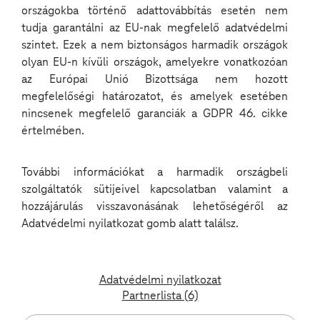
Ahhoz, hogy egy nagy nyelvi modell megfelelően
országokba történő adattovábbítás esetén nem
működjön egy vállalaton belül, először is biztosítani
tudja garantálni az EU-nak megfelelő adatvédelmi
kell, hogy hozzáférjen a céges tudásbázishoz,
miközben a biztonsági előírások is maradéktalanul
szintet. Ezek a nem biztonságos harmadik országok
teljesülnek. Az LLM-ek eredetileg általános
olyan EU-n kívüli országok, amelyekre vonatkozóan
adathalmazokra épülnek, így önmagukban nem
az Európai Unió Bizottsága nem hozott
feltétlenül tudják kezelni egy adott vállalat belső
szabályzatait, folyamatait és szaknyelvét. Ezért
megfelelőségi határozatot, és amelyek esetében
szükség van egy olyan rendszer kialakítására, amely
nincsenek megfelelő garanciák a GDPR 46. cikke
az AI-t belső dokumentumokkal és adatbázisokkal
értelmében.
egészíti ki, de közben garantálja, hogy érzékeny
vagy titkos információk ne kerülhessenek
illetéktelen kezekbe. A technikai infrastruktúrának is
alkalmasnak kell lennie az AI működtetésére, hiszen
További információkat a harmadik országbeli
egy nagy nyelvi modell hatalmas számítási
szolgáltatók sütijeivel kapcsolatban valamint a
kapacitást igényel.
hozzájárulás visszavonásának lehetőségéről az
Adatvédelmi nyilatkozat gomb alatt találsz.
Dokumentumok optimalizálása az AI számára
A céges dokumentumok gyakran módosításra
szorulnak ahhoz, hogy az AI hatékonyan tudja
Adatvédelmi nyilatkozat
értelmezni őket. A tapasztalatok szerint a hosszú,
Partnerlista (6)
bonyolult mondatok és az inkonzisztens fogalmak
megnehezítik az AI számára az információk pontos