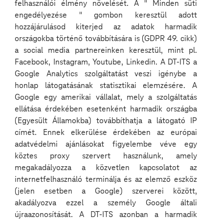
fenyegetés?
felhasználói élmény növelését. A " Minden süti
engedélyezése " gombon keresztül adott
hozzájárulásod kiterjed az adatok harmadik
2026 06 11
országokba történő továbbítására is (GDPR 49. cikk)
a social media partnereinken keresztül, mint pl.
Az Unmute All podcast legújabb epizódjában Zilahy
Facebook, Instagram, Youtube, Linkedin. A DT-ITS a
Dáviddal, a T-Systems International Solution
Designerével, Gyányi Lászlóval, a T-Systems
Google Analytics szolgáltatást veszi igénybe a
International Airbus Group Account Directorával,
honlap látogatásának statisztikai elemzésére. A
Pethő Józseffel, a Magyar Telekom Mobility Pre-
Google egy amerikai vállalat, mely a szolgáltatás
sales Advisorával és Civin Péterrel kerestük a választ
arra, miért váltak a drónok komoly üzleti, ipari és
ellátása érdekében esetenként harmadik országba
biztonsági kockázattá, és hogyan lehet ellenük
(Egyesült Államokba) továbbíthatja a látogató IP
hatékonyan védekezni.
címét. Ennek elkerülése érdekében az európai
adatvédelmi ajánlásokat figyelembe véve egy
Sokan még mindig úgy gondolnak a drónokra, mint
köztes proxy szervert használunk, amely
látványos hobbieszközökre vagy kreatív videós
kütyükre, pedig a modern szenzorokkal,
megakadályozza a közvetlen kapcsolatot az
nagyfelbontású kamerákkal, 5G-kapcsolattal,
internetfelhasználó terminálja és az elemző eszköz
műholdas kommunikációval és mesterséges
(jelen esetben a Google) szerverei között,
intelligenciával támogatott drónok ma már ipari
kémkedésre, jogosulatlan megfigyelésre, kritikus
akadályozva ezzel a személy Google általi
infrastruktúrák veszélyeztetésére vagy akár nagy
újraazonosítását. A DT-ITS azonban a harmadik
tömegrendezvények megzavarására is alkalmasak.