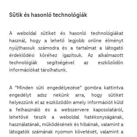
Nyelv
Sütik és hasonló technológiák
kiválasztása
A weboldal sütiket és hasonló technológiákat
használ, hogy a lehető legjobb online élményt
nyújthassuk számodra és a tartalmat a látogató
érdeklődési köréhez igazítsuk. Az alkalmazott
technológiák segítségével az eszközödön
információkat tárolhatunk.
A "Minden süti engedélyezése" gombra kattintva
engedélyt adsz nekünk arra, hogy sütiket
helyezzünk el az eszközödön amely információt küld
a felhasználó és a webszervere kapcsolatáról,
Hogyan lett a
lehetővé teszik a weboldal hatékonyságának,
használatának, működésének és hibáinak, valamint a
drónból üzleti
látogatók számának nyomon követését, valamint a