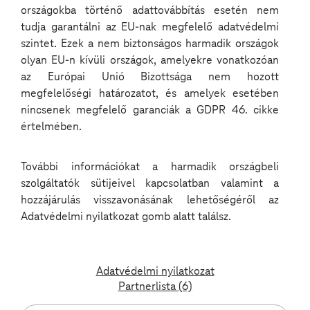
országokba történő adattovábbítás esetén nem
tudja garantálni az EU-nak megfelelő adatvédelmi
5 fontos gondolat a beszélgetésből:
szintet. Ezek a nem biztonságos harmadik országok
olyan EU-n kívüli országok, amelyekre vonatkozóan
1. A drónok „hobbieszközök”-tévhit és a valódi üzleti
az Európai Unió Bizottsága nem hozott
kockázat
megfelelőségi határozatot, és amelyek esetében
nincsenek megfelelő garanciák a GDPR 46. cikke
A dróntechnológia demokratizálódott: ma már
értelmében.
viszonylag olcsón elérhetők olyan eszközök, amelyek
korábban csak professzionális vagy katonai
környezetben voltak elképzelhetők. Ez az ipari
szereplők számára azt jelenti, hogy egy prototípus,
További információkat a harmadik országbeli
egy gyártási folyamat, egy védett telephely vagy
szolgáltatók sütijeivel kapcsolatban valamint a
akár egy rendezvény is könnyen megfigyelhetővé
hozzájárulás visszavonásának lehetőségéről az
válhat a levegőből. A kockázat sokszor nem is akkor
látszik, amikor a drón berepül, hanem később,
Adatvédelmi nyilatkozat gomb alatt találsz.
amikor egy fejlesztés vagy üzleti információ
váratlanul máshol bukkan fel.
Adatvédelmi nyilatkozat
2. A modern drón nemcsak repül, hanem adatot
Partnerlista (6)
gyűjt és értelmez