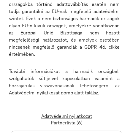
országokba történő adattovábbítás esetén nem
AI és cloud gyakorlati alkalmazása
tudja garantálni az EU-nak megfelelő adatvédelmi
AWS Magyarországon: lehetőségek & jövőkép
szintet. Ezek a nem biztonságos harmadik országok
Panelbeszélgetés és networking
olyan EU-n kívüli országok, amelyekre vonatkozóan
az Európai Unió Bizottsága nem hozott
Kinek szól?
IT vezetők, üzleti
💡
megfelelőségi határozatot, és amelyek esetében
döntéshozók, KKV-k képviselői.
nincsenek megfelelő garanciák a GDPR 46. cikke
További
információk az eseményről a meetup.com
-
értelmében.
on!
További információkat a harmadik országbeli
szolgáltatók sütijeivel kapcsolatban valamint a
hozzájárulás visszavonásának lehetőségéről az
Adatvédelmi nyilatkozat gomb alatt találsz.
Adatvédelmi nyilatkozat
Partnerlista (6)