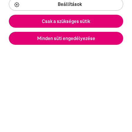
Beállítások
Csak a szükséges sütik
Hírek, események
Minden süti engedélyezése
Hogyan lett a drónból üzleti fenyegetés?
2026. 06. 11