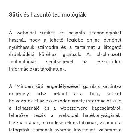
Nyelv
Sütik és hasonló technológiák
kiválasztása
A weboldal sütiket és hasonló technológiákat
használ, hogy a lehető legjobb online élményt
nyújthassuk számodra és a tartalmat a látogató
Magenta Minds
érdeklődési köréhez igazítsuk. Az alkalmazott
technológiák segítségével az eszközödön
Meetup – Amazon
információkat tárolhatunk.
Web Services (AWS)
A "Minden süti engedélyezése" gombra kattintva
Pécsen
engedélyt adsz nekünk arra, hogy sütiket
helyezzünk el az eszközödön amely információt küld
2025 03 21
a felhasználó és a webszervere kapcsolatáról,
lehetővé teszik a weboldal hatékonyságának,
használatának, működésének és hibáinak, valamint a
látogatók számának nyomon követését, valamint a