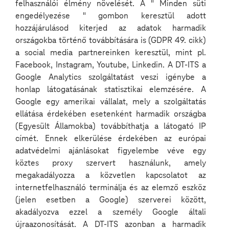
felhasználói élmény növelését. A " Minden süti
engedélyezése " gombon keresztül adott
hozzájárulásod kiterjed az adatok harmadik
országokba történő továbbítására is (GDPR 49. cikk)
a social media partnereinken keresztül, mint pl.
Facebook, Instagram, Youtube, Linkedin. A DT-ITS a
Google Analytics szolgáltatást veszi igénybe a
Deutsche Telekom IT Solutions Hungary
meghív
téged egy exkluzív üzleti találkozóra, ahol a
cloud
honlap látogatásának statisztikai elemzésére. A
technológia és AI üzleti hatása
kerül reflektorfénybe!
Google egy amerikai vállalat, mely a szolgáltatás
ellátása érdekében esetenként harmadik országba
🎤
Kiemelt vendég:
Az
Amazon AWS képviselője
, aki
(Egyesült Államokba) továbbíthatja a látogató IP
megosztja stratégiájukat és tapasztalataikat a
címét. Ennek elkerülése érdekében az európai
felhőalapú megoldásokról.
adatvédelmi ajánlásokat figyelembe véve egy
köztes proxy szervert használunk, amely
📅
Időpont:
2025. március 31. | 14:30 – 16:00
megakadályozza a közvetlen kapcsolatot az
📍
Helyszín:
Deutsche Telekom IT Solutions Hungary,
Pécs
internetfelhasználó terminálja és az elemző eszköz
(jelen esetben a Google) szerverei között,
Témák:
akadályozva ezzel a személy Google általi
újraazonosítását. A DT-ITS azonban a harmadik