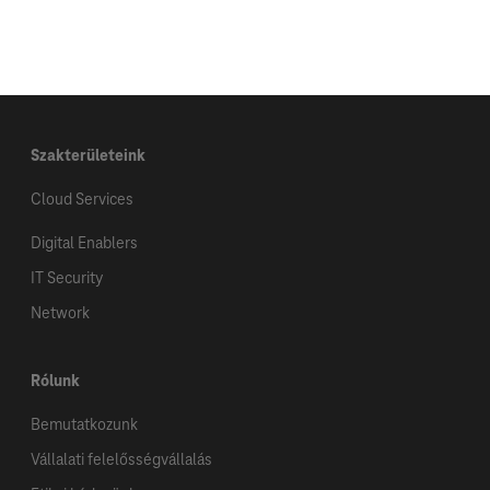
Tippek a sikeres jelentkezéshez
Gyakori kérdések
Szakterületeink
Cloud Services
Digital Enablers
IT Security
Network
Rólunk
Bemutatkozunk
Vállalati felelősségvállalás