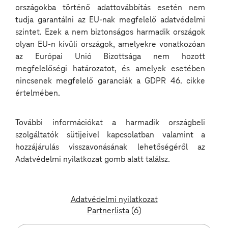
országokba történő adattovábbítás esetén nem
Solutions Unmute All Podcastban Szabó László, üzemeltetési vezető
osztja meg tapasztalatait egy kritikus rendszerhiba kezeléséről.
tudja garantálni az EU-nak megfelelő adatvédelmi
Hogyan mentette meg a csapatot a jó döntés és az együttműködés?
szintet. Ezek a nem biztonságos harmadik országok
Hallgasd meg a podcastot, és tudd meg, mi kell a digitális
olyan EU-n kívüli országok, amelyekre vonatkozóan
megbízhatóság eléréséhez!
az Európai Unió Bizottsága nem hozott
megfelelőségi határozatot, és amelyek esetében
nincsenek megfelelő garanciák a GDPR 46. cikke
értelmében.
A beágyazott tartalmak az oldalon a „Minden süti engedélyezése” gombra való
kattintás után érhetőek el.
További információkat a harmadik országbeli
szolgáltatók sütijeivel kapcsolatban valamint a
hozzájárulás visszavonásának lehetőségéről az
Adatvédelmi nyilatkozat gomb alatt találsz.
Social Media
Adatvédelmi nyilatkozat
Partnerlista (6)