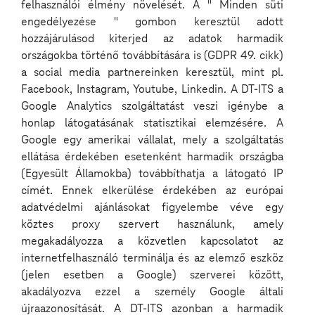
felhasználói élmény növelését. A " Minden süti
engedélyezése " gombon keresztül adott
hozzájárulásod kiterjed az adatok harmadik
országokba történő továbbítására is (GDPR 49. cikk)
a social media partnereinken keresztül, mint pl.
Facebook, Instagram, Youtube, Linkedin. A DT-ITS a
Google Analytics szolgáltatást veszi igénybe a
honlap látogatásának statisztikai elemzésére. A
Google egy amerikai vállalat, mely a szolgáltatás
ellátása érdekében esetenként harmadik országba
(Egyesült Államokba) továbbíthatja a látogató IP
címét. Ennek elkerülése érdekében az európai
adatvédelmi ajánlásokat figyelembe véve egy
köztes proxy szervert használunk, amely
megakadályozza a közvetlen kapcsolatot az
internetfelhasználó terminálja és az elemző eszköz
(jelen esetben a Google) szerverei között,
akadályozva ezzel a személy Google általi
A digitális infrastruktúra működtetése során kulcsszerepet játszik a
újraazonosítását. A DT-ITS azonban a harmadik
hatékony vezetés és a gyors reagálás. A legújabb Deutsche Telekom IT