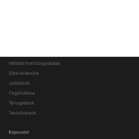
Digital Enablers
IT Security
Network
Rólunk
Bemutatkozunk
Vállalati felelősségvállalás
Etikai kódexünk
Juttatások
Cégstruktúra
Támogatások
Tanúsítványok
Kapcsolat