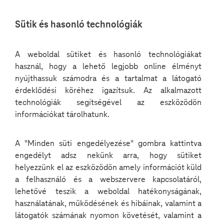
Nyelv
Sütik és hasonló technológiák
kiválasztása
A weboldal sütiket és hasonló technológiákat
használ, hogy a lehető legjobb online élményt
nyújthassuk számodra és a tartalmat a látogató
érdeklődési köréhez igazítsuk. Az alkalmazott
Podcast
technológiák segítségével az eszközödön
információkat tárolhatunk.
A "Minden süti engedélyezése" gombra kattintva
engedélyt adsz nekünk arra, hogy sütiket
helyezzünk el az eszközödön amely információt küld
Mire jó a Manager on Duty?
a felhasználó és a webszervere kapcsolatáról,
lehetővé teszik a weboldal hatékonyságának,
használatának, működésének és hibáinak, valamint a
látogatók számának nyomon követését, valamint a