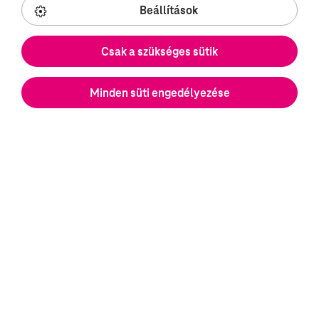
Beállítások
Csak a szükséges sütik
Nyitóoldal
Minden süti engedélyezése
Karrier
Nyitott pozíciók
Diákoknak
Tippek a sikeres jelentkezéshez
Gyakori kérdések
Szakterületeink
Cloud Services